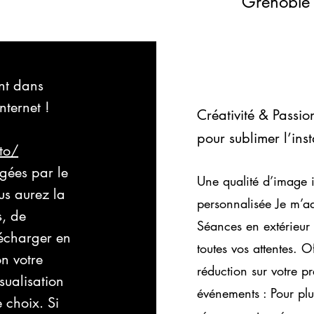
Grenoble
ent dans
internet !
Créativité & Passi
pour sublimer l’ins
to/
égées par le
Une qualité d’image 
us aurez la
personnalisée Je m’ad
s, de
Séances en extérieur 
lécharger en
toutes vos attentes. 
on votre
réduction sur votre 
sualisation
événements : Pour plu
 choix. Si